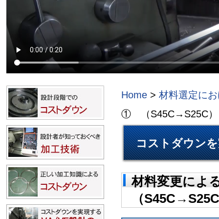
Home
>
材料選定にお
① （S45C→S25C）
コストダウンを
材料変更によ
（S45C→S25