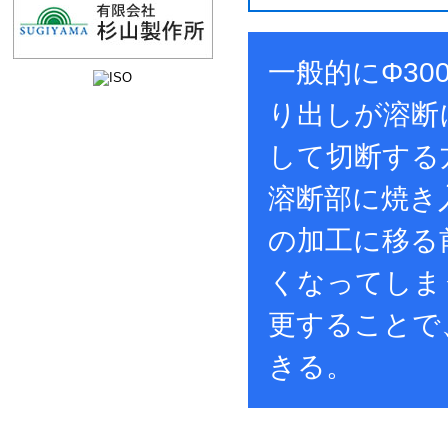
一般的にΦ3
り出しが溶断
して切断する
溶断部に焼き
の加工に移る
くなってしま
更することで
きる。