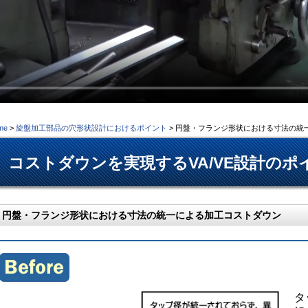
me
>
旋盤加工部品の穴形状設計におけるポイント
> 円盤・フランジ形状における寸法の統
コストダウンを実現するVA/VE設計のポ
円盤・フランジ形状における寸法の統一による加工コストダウン
タ