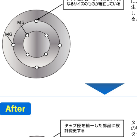
に
生
し
る
タ
の
タ