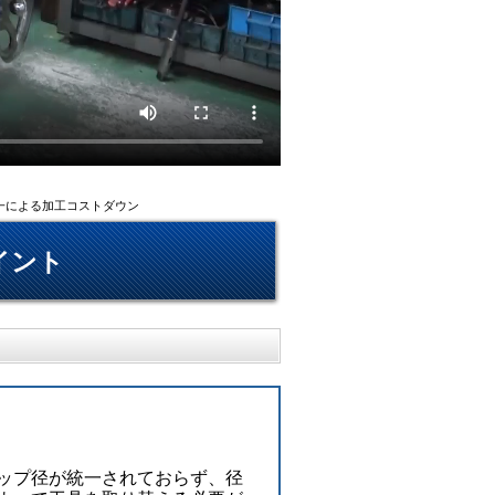
一による加工コストダウン
イント
ップ径が統一されておらず、径