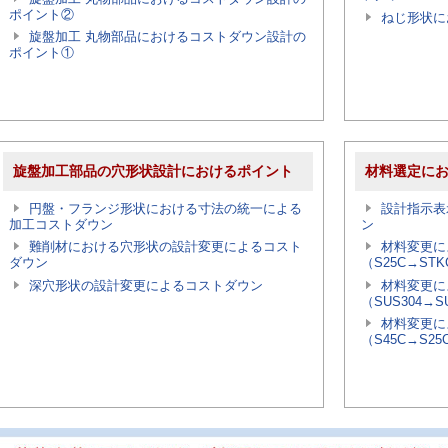
ポイント②
ねじ形状に
旋盤加工 丸物部品におけるコストダウン設計の
ポイント①
旋盤加工部品の穴形状設計におけるポイント
材料選定に
円盤・フランジ形状における寸法の統一による
設計指示表
加工コストダウン
ン
難削材における穴形状の設計変更によるコスト
材料変更
ダウン
（S25C→ST
深穴形状の設計変更によるコストダウン
材料変更
（SUS304→S
材料変更
（S45C→S25